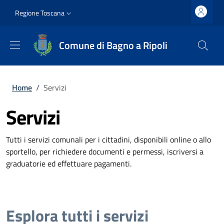
Salta al contenuto principale
Vai al contenuto del piè di pagina
Slim top
Regione Toscana
Comune di Bagno a Ripoli
Briciole di pane
Home
/
Servizi
Servizi
Tutti i servizi comunali per i cittadini, disponibili online o allo
sportello, per richiedere documenti e permessi, iscriversi a
graduatorie ed effettuare pagamenti.
Esplora tutti i servizi