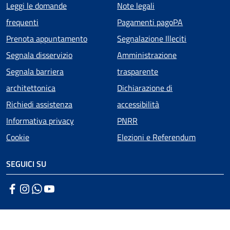
Menu piè di pagina
Leggi le domande
Note legali
frequenti
Pagamenti pagoPA
Prenota appuntamento
Segnalazione Illeciti
Segnala disservizio
Amministrazione
Segnala barriera
trasparente
architettonica
Dichiarazione di
Richiedi assistenza
accessibilità
Informativa privacy
PNRR
Cookie
Elezioni e Referendum
SEGUICI SU
Facebook
Instagram
WhatsApp
YouTube