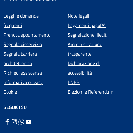
Menu piè di pagina
Leggi le domande
Note legali
frequenti
Pagamenti pagoPA
Prenota appuntamento
Segnalazione Illeciti
Segnala disservizio
Amministrazione
Segnala barriera
trasparente
architettonica
Dichiarazione di
Richiedi assistenza
accessibilità
Informativa privacy
PNRR
Cookie
Elezioni e Referendum
SEGUICI SU
Facebook
Instagram
WhatsApp
YouTube