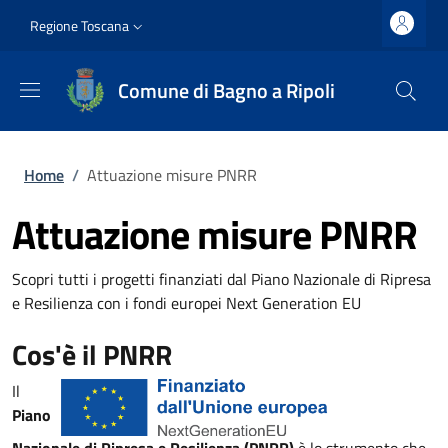
Salta al contenuto principale
Vai al contenuto del piè di pagina
Slim top
Regione Toscana
Comune di Bagno a Ripoli
Briciole di pane
Home
/
Attuazione misure PNRR
Attuazione misure PNRR
Scopri tutti i progetti finanziati dal Piano Nazionale di Ripresa
e Resilienza con i fondi europei Next Generation EU
Cos'è il PNRR
Il
Piano