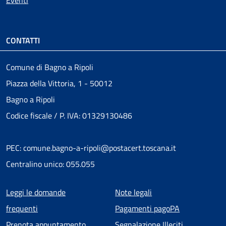
Eventi
CONTATTI
Comune di Bagno a Ripoli
Piazza della Vittoria, 1 - 50012
Bagno a Ripoli
Codice fiscale / P. IVA: 01329130486
PEC: comune.bagno-a-ripoli@postacert.toscana.it
Centralino unico: 055.055
Menu piè di pagina
Leggi le domande
Note legali
frequenti
Pagamenti pagoPA
Prenota appuntamento
Segnalazione Illeciti