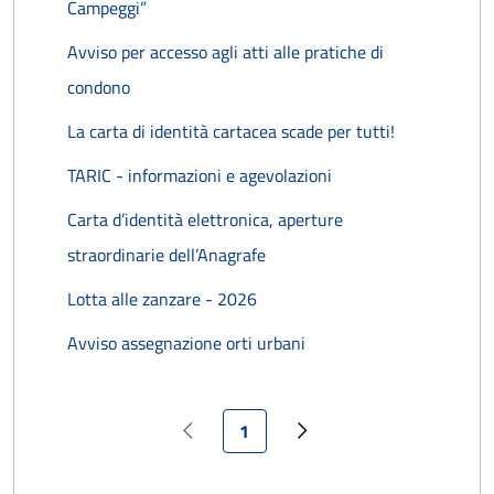
Campeggi”
Avviso per accesso agli atti alle pratiche di
condono
La carta di identità cartacea scade per tutti!
TARIC - informazioni e agevolazioni
Carta d’identità elettronica, aperture
straordinarie dell’Anagrafe
Lotta alle zanzare - 2026
Avviso assegnazione orti urbani
Pagina attuale
1
Pagina precedente
Pagina successiva