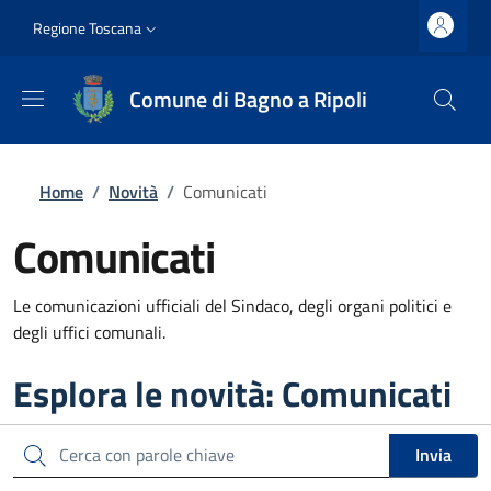
Salta al contenuto principale
Vai al contenuto del piè di pagina
Slim top
Regione Toscana
Comune di Bagno a Ripoli
Briciole di pane
Home
/
Novità
/
Comunicati
Comunicati
Le comunicazioni ufficiali del Sindaco, degli organi politici e
degli uffici comunali.
Esplora le novità: Comunicati
Cerca
Invia