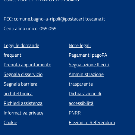
PEC: comune.bagno-a-ripoli@postacert.toscana.it
Centralino unico: 055.055
Menu piè di pagina
Leggi le domande
Note legali
frequenti
Pagamenti pagoPA
Prenota appuntamento
Segnalazione Illeciti
Segnala disservizio
Amministrazione
Segnala barriera
trasparente
architettonica
Dichiarazione di
Richiedi assistenza
accessibilità
Informativa privacy
PNRR
Cookie
Elezioni e Referendum