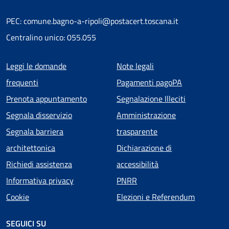
PEC: comune.bagno-a-ripoli@postacert.toscana.it
Centralino unico: 055.055
Menu piè di pagina
Leggi le domande
Note legali
frequenti
Pagamenti pagoPA
Prenota appuntamento
Segnalazione Illeciti
Segnala disservizio
Amministrazione
Segnala barriera
trasparente
architettonica
Dichiarazione di
Richiedi assistenza
accessibilità
Informativa privacy
PNRR
Cookie
Elezioni e Referendum
SEGUICI SU