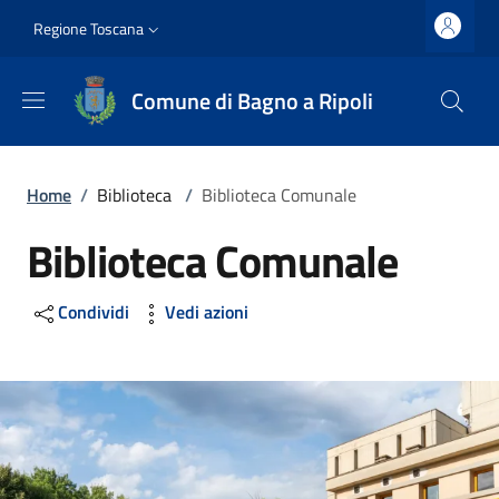
Salta al contenuto principale
Vai al contenuto del piè di pagina
Slim top
Regione Toscana
Comune di Bagno a Ripoli
Briciole di pane
Home
/
Biblioteca
/
Biblioteca Comunale
Biblioteca Comunale
Condividi
Vedi azioni
Image