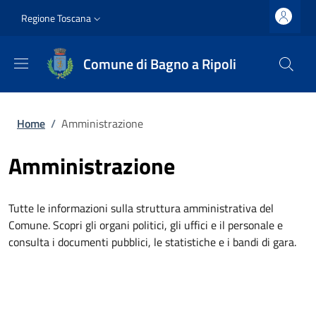
Salta al contenuto principale
Vai al contenuto del piè di pagina
Slim top
Regione Toscana
Comune di Bagno a Ripoli
Briciole di pane
Home
/
Amministrazione
Amministrazione
Tutte le informazioni sulla struttura amministrativa del
Comune. Scopri gli organi politici, gli uffici e il personale e
consulta i documenti pubblici, le statistiche e i bandi di gara.