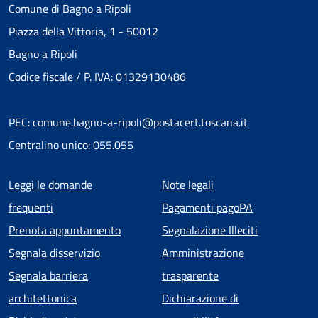
Comune di Bagno a Ripoli
Piazza della Vittoria, 1 - 50012
Bagno a Ripoli
Codice fiscale / P. IVA: 01329130486
PEC: comune.bagno-a-ripoli@postacert.toscana.it
Centralino unico: 055.055
Menu piè di pagina
Leggi le domande
Note legali
frequenti
Pagamenti pagoPA
Prenota appuntamento
Segnalazione Illeciti
Segnala disservizio
Amministrazione
Segnala barriera
trasparente
architettonica
Dichiarazione di