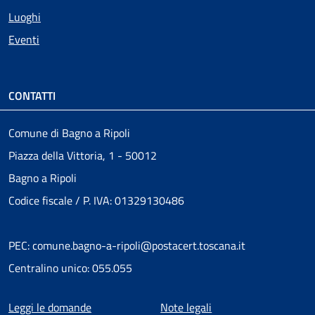
Luoghi
Eventi
CONTATTI
Comune di Bagno a Ripoli
Piazza della Vittoria, 1 - 50012
Bagno a Ripoli
Codice fiscale / P. IVA: 01329130486
PEC: comune.bagno-a-ripoli@postacert.toscana.it
Centralino unico: 055.055
Menu piè di pagina
Leggi le domande
Note legali