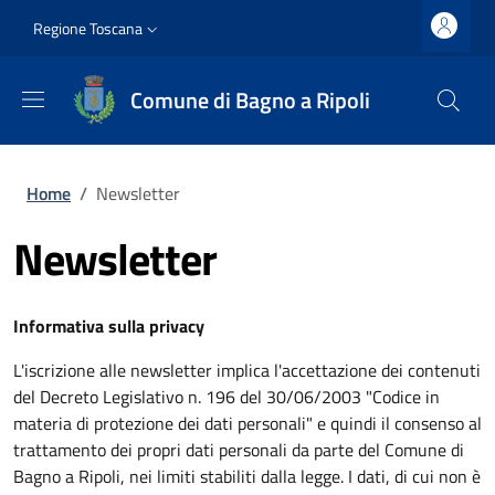
Salta al contenuto principale
Vai al contenuto del piè di pagina
Slim top
Regione Toscana
Comune di Bagno a Ripoli
Briciole di pane
Home
/
Newsletter
Newsletter
Informativa sulla privacy
L'iscrizione alle newsletter implica l'accettazione dei contenuti
del Decreto Legislativo n. 196 del 30/06/2003 "Codice in
materia di protezione dei dati personali" e quindi il consenso al
trattamento dei propri dati personali da parte del Comune di
Bagno a Ripoli, nei limiti stabiliti dalla legge. I dati, di cui non è