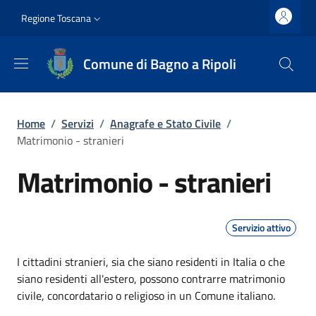
Salta al contenuto principale
Vai al contenuto del piè di pagina
Slim top
Regione Toscana
Comune di Bagno a Ripoli
Briciole di pane
Home
/
Servizi
/
Anagrafe e Stato Civile
/
Matrimonio - stranieri
Matrimonio - stranieri
Servizio attivo
Dettagli
I cittadini stranieri, sia che siano residenti in Italia o che
siano residenti all'estero, possono contrarre matrimonio
civile, concordatario o religioso in un Comune italiano.