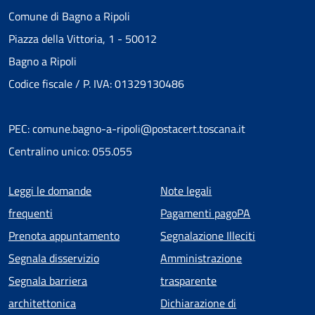
Comune di Bagno a Ripoli
Piazza della Vittoria, 1 - 50012
Bagno a Ripoli
Codice fiscale / P. IVA: 01329130486
PEC: comune.bagno-a-ripoli@postacert.toscana.it
Centralino unico: 055.055
Menu piè di pagina
Leggi le domande
Note legali
frequenti
Pagamenti pagoPA
Prenota appuntamento
Segnalazione Illeciti
Segnala disservizio
Amministrazione
Segnala barriera
trasparente
architettonica
Dichiarazione di