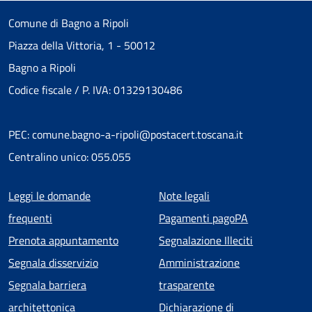
Comune di Bagno a Ripoli
Piazza della Vittoria, 1 - 50012
Bagno a Ripoli
Codice fiscale / P. IVA: 01329130486
PEC: comune.bagno-a-ripoli@postacert.toscana.it
Centralino unico: 055.055
Menu piè di pagina
Leggi le domande
Note legali
frequenti
Pagamenti pagoPA
Prenota appuntamento
Segnalazione Illeciti
Segnala disservizio
Amministrazione
Segnala barriera
trasparente
architettonica
Dichiarazione di