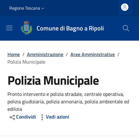
Salta al contenuto principale
Vai al contenuto del piè di pagina
Slim top
Regione Toscana
Comune di Bagno a Ripoli
Briciole di pane
Home
/
Amministrazione
/
Aree Amministrative
/
Polizia Municipale
Polizia Municipale
Dettagli
Pronto intervento e polizia stradale, centrale operativa,
polizia giudiziaria, polizia annonaria, polizia ambientale ed
edilizia
Condividi
Vedi azioni