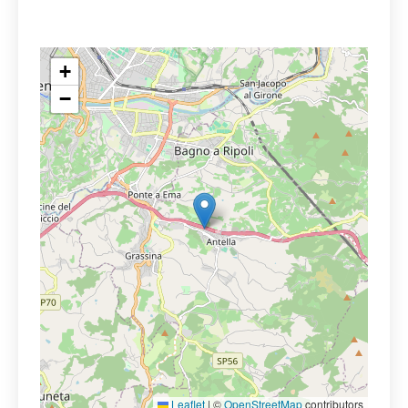
+
−
Leaflet
|
©
OpenStreetMap
contributors