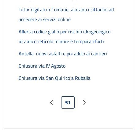
Tutor digitali in Comune, aiutano i cittadini ad
accedere ai servizi online
Allerta codice giallo per rischio idrogeologico
idraulico reticolo minore e temporali forti
Antella, nuovi asfalti e poi addio ai cantieri
Chiusura via IV Agosto
Chiusura via San Quirico a Ruballa
Pagina attuale
51
Pagina precedente
Pagina successiva