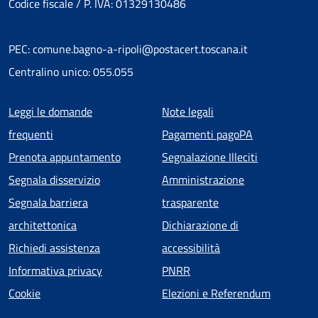
Codice fiscale / P. IVA: 01329130486
PEC: comune.bagno-a-ripoli@postacert.toscana.it
Centralino unico: 055.055
Menu piè di pagina
Leggi le domande
Note legali
frequenti
Pagamenti pagoPA
Prenota appuntamento
Segnalazione Illeciti
Segnala disservizio
Amministrazione
Segnala barriera
trasparente
architettonica
Dichiarazione di
Richiedi assistenza
accessibilità
Informativa privacy
PNRR
Cookie
Elezioni e Referendum