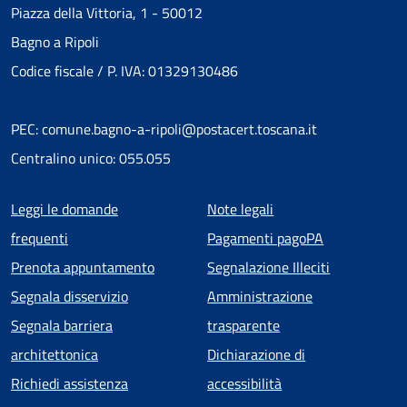
Piazza della Vittoria, 1 - 50012
Bagno a Ripoli
Codice fiscale / P. IVA: 01329130486
PEC: comune.bagno-a-ripoli@postacert.toscana.it
Centralino unico: 055.055
Menu piè di pagina
Leggi le domande
Note legali
frequenti
Pagamenti pagoPA
Prenota appuntamento
Segnalazione Illeciti
Segnala disservizio
Amministrazione
Segnala barriera
trasparente
architettonica
Dichiarazione di
Richiedi assistenza
accessibilità