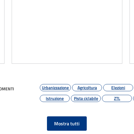
a
Urbanizzazione
Agricoltura
Elezioni
GOMENTI
Istruzione
Pista ciclabile
ZTL
Mostra tutti