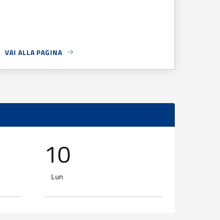
VAI ALLA PAGINA
NO A RIPOLI ADERISCE AL DISTRETTO BIOLOGICO DEL TERRITORI
A PROPOSITO DI
SEGNALAZIONE POSSIBILI TRUFFE TELEFONIC
10
11
Lun
Mar