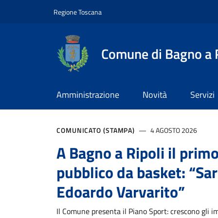
Comune di Bagno a Rip
Slim top
Salta al contenuto principale
Vai al contenuto del piè di pagina
Regione Toscana
Comune di Bagno a R
Amministrazione
Novità
Servizi
Contenuti in evidenz
COMUNICATO (STAMPA)
4 AGOSTO 2026
A Bagno a Ripoli il pri
pubblico da basket: “Sar
Edoardo Varvarito”
Il Comune presenta il Piano Sport: crescono gli i