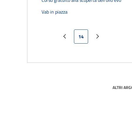
Corso gratuito alla scoperta dell’olio evo
Vab in piazza
Pagina attuale
14
Pagina precedente
Pagina successiv
ALTRI AR