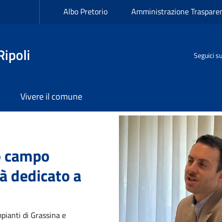
oli
Albo Pretorio
Amministrazione Traspare
ipoli
Seguici s
Vivere il comune
a
Image
mo campo
à dedicato a
mpianti di Grassina e