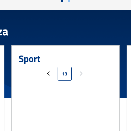
za
Sport
Pagina attuale
13
Pagina precedente
Pagina successiva