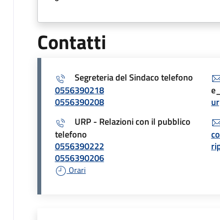
Contatti
Segreteria del Sindaco telefono
0556390218
e_
0556390208
ur
URP - Relazioni con il pubblico
telefono
c
0556390222
ri
0556390206
Orari
Unità organizzativa r