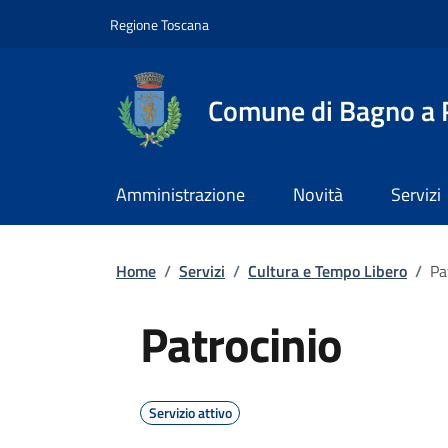
Slim top
Salta al contenuto principale
Vai al contenuto del piè di pagina
Regione Toscana
Comune di Bagno a R
Amministrazione
Novità
Servizi
Briciole di pane
Home
/
Servizi
/
Cultura e Tempo Libero
/
Pa
Patrocinio
Servizio attivo