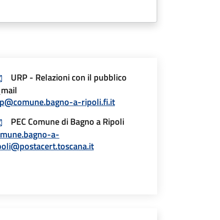
URP - Relazioni con il pubblico
mail
p@comune.bagno-a-ripoli.fi.it
PEC Comune di Bagno a Ripoli
omune.bagno-a-
poli@postacert.toscana.it
esponsabile