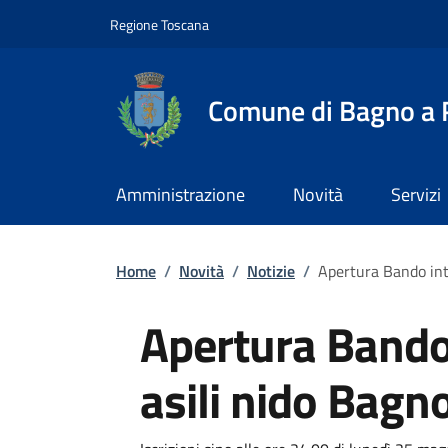
Slim top
Salta al contenuto principale
Vai al contenuto del piè di pagina
Regione Toscana
Comune di Bagno a R
Amministrazione
Novità
Servizi
Briciole di pane
Home
/
Novità
/
Notizie
/
Apertura Bando inte
Apertura Bando
asili nido Bagno