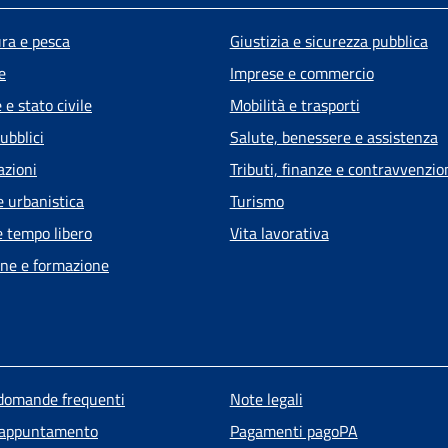
ura e pesca
Giustizia e sicurezza pubblica
e
Imprese e commercio
e stato civile
Mobilità e trasporti
ubblici
Salute, benessere e assistenza
azioni
Tributi, finanze e contravvenzio
e urbanistica
Turismo
e tempo libero
Vita lavorativa
ne e formazione
u piè di pagina
 domande frequenti
Note legali
 appuntamento
Pagamenti pagoPA