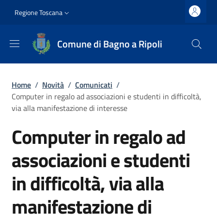
Salta al contenuto principale
Vai al contenuto del piè di pagina
Slim top
Regione Toscana
Comune di Bagno a Ripoli
Briciole di pane
Home
/
Novità
/
Comunicati
/
Computer in regalo ad associazioni e studenti in difficoltà,
via alla manifestazione di interesse
Computer in regalo ad
associazioni e studenti
in difficoltà, via alla
manifestazione di