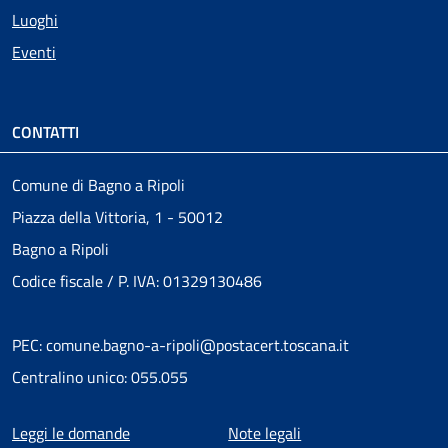
Luoghi
Eventi
CONTATTI
Comune di Bagno a Ripoli
Piazza della Vittoria, 1 - 50012
Bagno a Ripoli
Codice fiscale / P. IVA: 01329130486
PEC: comune.bagno-a-ripoli@postacert.toscana.it
Centralino unico: 055.055
Menu piè di pagina
Leggi le domande
Note legali