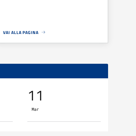
VAI ALLA PAGINA
NO A RIPOLI ADERISCE AL DISTRETTO BIOLOGICO DEL TERRITORI
A PROPOSITO DI
SEGNALAZIONE POSSIBILI TRUFFE TELEFONIC
11
12
Mar
Mer