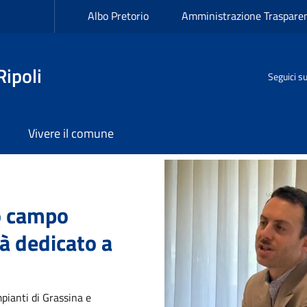
oli
Albo Pretorio
Amministrazione Traspare
ipoli
Seguici s
Vivere il comune
a
Image
mo campo
à dedicato a
mpianti di Grassina e