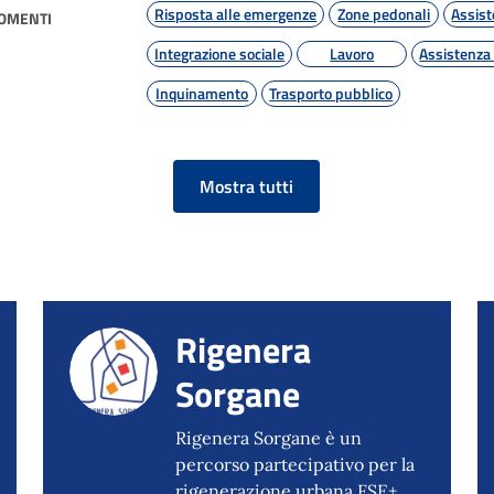
Risposta alle emergenze
Zone pedonali
Assist
GOMENTI
Integrazione sociale
Lavoro
Assistenza 
Inquinamento
Trasporto pubblico
Mostra tutti
Rigenera
Sorgane
Rigenera Sorgane è un
percorso partecipativo per la
rigenerazione urbana FSE+