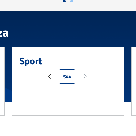
za
Sport
Pagina attuale
544
Pagina precedente
Pagina successiva
va