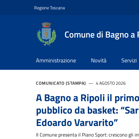
Comune di Bagno a Rip
Slim top
Salta al contenuto principale
Vai al contenuto del piè di pagina
Regione Toscana
Comune di Bagno a R
Amministrazione
Novità
Servizi
Contenuti in evidenz
COMUNICATO (STAMPA)
4 AGOSTO 2026
A Bagno a Ripoli il pri
pubblico da basket: “Sar
Edoardo Varvarito”
Il Comune presenta il Piano Sport: crescono gli i