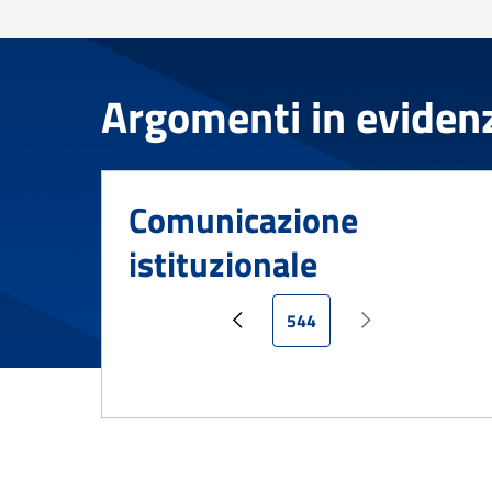
Argomenti in eviden
Comunicazione
istituzionale
Pagina attuale
544
Pagina precedente
Pagina successi