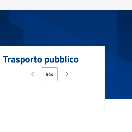
Trasporto pubblico
Pagina attuale
544
Pagina precedente
Pagina successiva