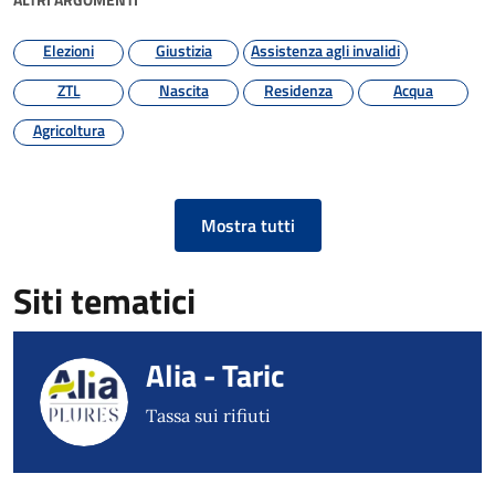
Elezioni
Giustizia
Assistenza agli invalidi
ZTL
Nascita
Residenza
Acqua
Agricoltura
Mostra tutti
Siti tematici
Alia - Taric
Tassa sui rifiuti