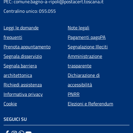
PEC: comune.bagno-a-ripoli@postacert.toscana.it
Centralino unico: 055.055
Menu piè di pagina
Leggi le domande
Note legali
frequenti
Pagamenti pagoPA
Prenota appuntamento
Segnalazione Illeciti
Segnala disservizio
Amministrazione
Segnala barriera
trasparente
architettonica
Dichiarazione di
Richiedi assistenza
accessibilità
Informativa privacy
PNRR
Cookie
Elezioni e Referendum
SEGUICI SU