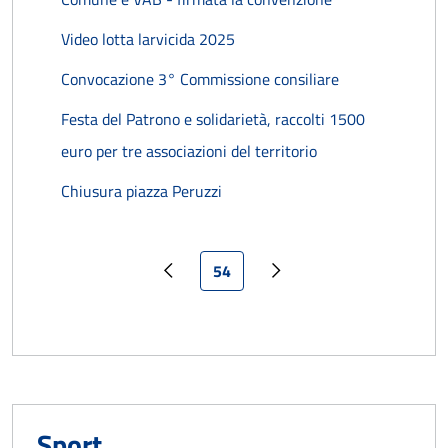
Video lotta larvicida 2025
Convocazione 3° Commissione consiliare
Festa del Patrono e solidarietà, raccolti 1500
euro per tre associazioni del territorio
Chiusura piazza Peruzzi
Pagina attuale
54
Pagina precedente
Pagina successiva
Sport