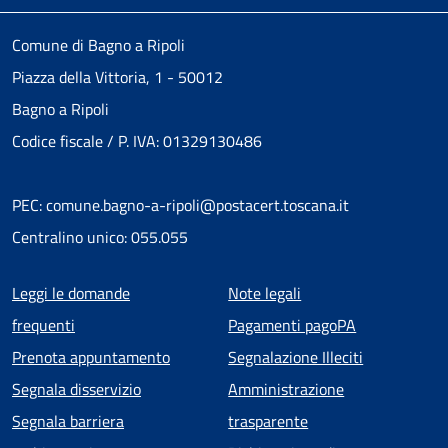
Comune di Bagno a Ripoli
Piazza della Vittoria, 1 - 50012
Bagno a Ripoli
Codice fiscale / P. IVA: 01329130486
PEC: comune.bagno-a-ripoli@postacert.toscana.it
Centralino unico: 055.055
Menu piè di pagina
Leggi le domande
Note legali
frequenti
Pagamenti pagoPA
Prenota appuntamento
Segnalazione Illeciti
Segnala disservizio
Amministrazione
Segnala barriera
trasparente