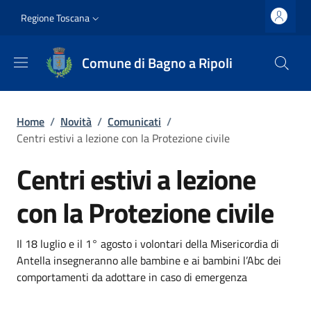
Salta al contenuto principale
Vai al contenuto del piè di pagina
Slim top
Regione Toscana
Comune di Bagno a Ripoli
Briciole di pane
Home
/
Novità
/
Comunicati
/
Centri estivi a lezione con la Protezione civile
Centri estivi a lezione
con la Protezione civile
Dettagli
Descrizione breve
Il 18 luglio e il 1° agosto i volontari della Misericordia di
Antella insegneranno alle bambine e ai bambini l’Abc dei
comportamenti da adottare in caso di emergenza