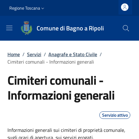
Salta al contenuto principale
Vai al contenuto del piè di pagina
Slim top
Regione Toscana
Comune di Bagno a Ripoli
Briciole di pane
Home
/
Servizi
/
Anagrafe e Stato Civile
/
Cimiteri comunali - Informazioni generali
Cimiteri comunali -
Informazioni generali
Servizio attivo
Dettagli
Informazioni generali sui cimiteri di proprietà comunale,
sugli orari di apertura, sui servizi erogati.