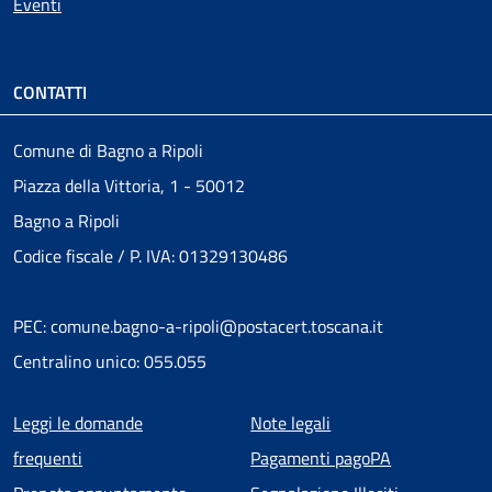
Eventi
CONTATTI
Comune di Bagno a Ripoli
Piazza della Vittoria, 1 - 50012
Bagno a Ripoli
Codice fiscale / P. IVA: 01329130486
PEC: comune.bagno-a-ripoli@postacert.toscana.it
Centralino unico: 055.055
Menu piè di pagina
Leggi le domande
Note legali
frequenti
Pagamenti pagoPA