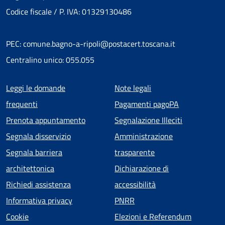
Codice fiscale / P. IVA: 01329130486
PEC: comune.bagno-a-ripoli@postacert.toscana.it
Centralino unico: 055.055
Menu piè di pagina
Leggi le domande
Note legali
frequenti
Pagamenti pagoPA
Prenota appuntamento
Segnalazione Illeciti
Segnala disservizio
Amministrazione
Segnala barriera
trasparente
architettonica
Dichiarazione di
Richiedi assistenza
accessibilità
Informativa privacy
PNRR
Cookie
Elezioni e Referendum