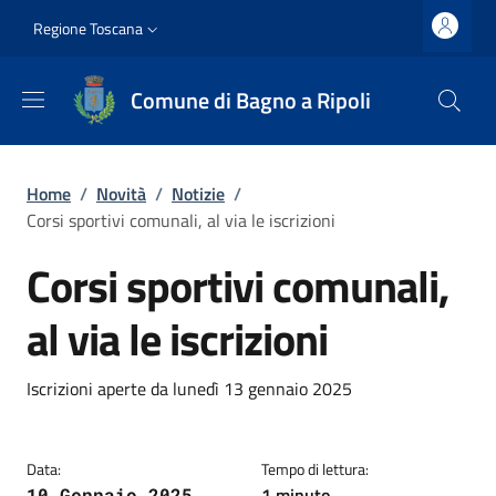
Salta al contenuto principale
Vai al contenuto del piè di pagina
Slim top
Regione Toscana
Comune di Bagno a Ripoli
Briciole di pane
Home
/
Novità
/
Notizie
/
Corsi sportivi comunali, al via le iscrizioni
Corsi sportivi comunali,
al via le iscrizioni
Dettagli
Descrizione breve
Iscrizioni aperte da lunedì 13 gennaio 2025
Data:
Tempo di lettura:
1 minuto
10 Gennaio 2025