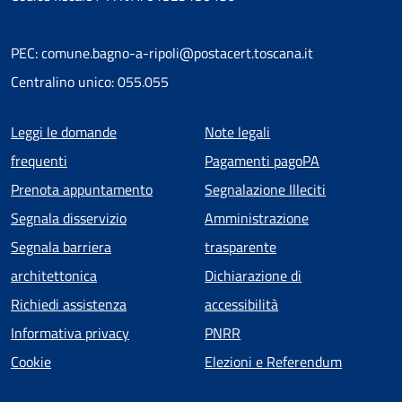
PEC: comune.bagno-a-ripoli@postacert.toscana.it
Centralino unico: 055.055
Menu piè di pagina
Leggi le domande
Note legali
frequenti
Pagamenti pagoPA
Prenota appuntamento
Segnalazione Illeciti
Segnala disservizio
Amministrazione
Segnala barriera
trasparente
architettonica
Dichiarazione di
Richiedi assistenza
accessibilità
Informativa privacy
PNRR
Cookie
Elezioni e Referendum