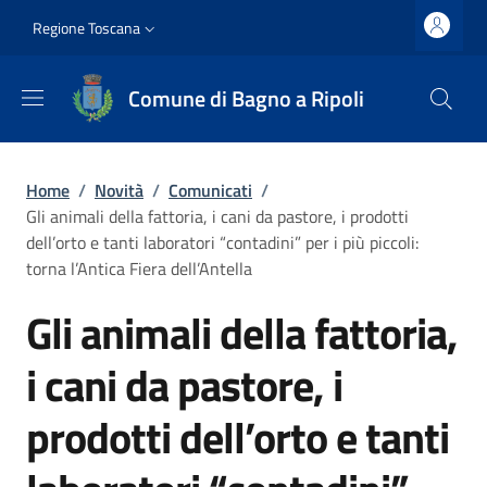
Salta al contenuto principale
Vai al contenuto del piè di pagina
Slim top
Regione Toscana
Comune di Bagno a Ripoli
Briciole di pane
Home
/
Novità
/
Comunicati
/
Gli animali della fattoria, i cani da pastore, i prodotti
dell’orto e tanti laboratori “contadini” per i più piccoli:
torna l’Antica Fiera dell’Antella
Gli animali della fattoria,
i cani da pastore, i
prodotti dell’orto e tanti