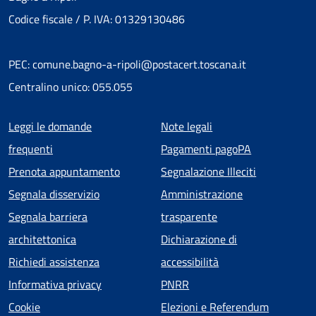
Codice fiscale / P. IVA: 01329130486
PEC: comune.bagno-a-ripoli@postacert.toscana.it
Centralino unico: 055.055
Menu piè di pagina
Leggi le domande
Note legali
frequenti
Pagamenti pagoPA
Prenota appuntamento
Segnalazione Illeciti
Segnala disservizio
Amministrazione
Segnala barriera
trasparente
architettonica
Dichiarazione di
Richiedi assistenza
accessibilità
Informativa privacy
PNRR
Cookie
Elezioni e Referendum