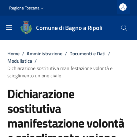
Salta al contenuto principale
Vai al contenuto del piè di pagina
Slim top
Regione Toscana
Comune di Bagno a Ripoli
Briciole di pane
Home
/
Amministrazione
/
Documenti e Dati
/
Modulistica
/
Dichiarazione sostitutiva manifestazione volontà e
scioglimento unione civile
Dichiarazione
sostitutiva
manifestazione volontà