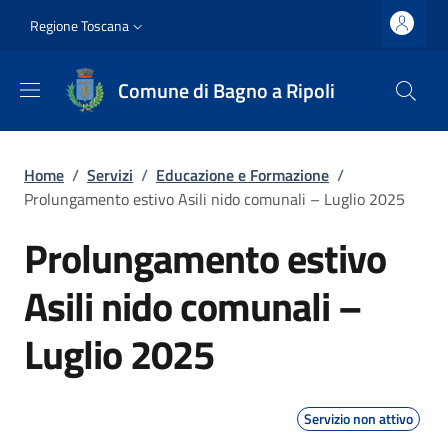
Salta al contenuto principale
Vai al contenuto del piè di pagina
Slim top
Regione Toscana
Comune di Bagno a Ripoli
Briciole di pane
Home
/
Servizi
/
Educazione e Formazione
/
Prolungamento estivo Asili nido comunali – Luglio 2025
Prolungamento estivo
Asili nido comunali –
Luglio 2025
Servizio non attivo