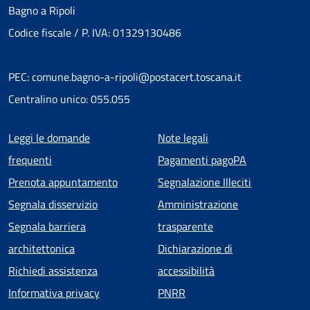
Bagno a Ripoli
Codice fiscale / P. IVA: 01329130486
PEC: comune.bagno-a-ripoli@postacert.toscana.it
Centralino unico: 055.055
Menu piè di pagina
Leggi le domande
Note legali
frequenti
Pagamenti pagoPA
Prenota appuntamento
Segnalazione Illeciti
Segnala disservizio
Amministrazione
Segnala barriera
trasparente
architettonica
Dichiarazione di
Richiedi assistenza
accessibilità
Informativa privacy
PNRR