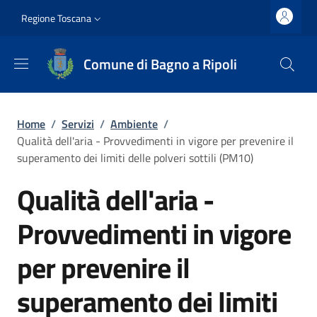
Salta al contenuto principale
Vai al contenuto del piè di pagina
Slim top
Regione Toscana
Comune di Bagno a Ripoli
Briciole di pane
Home
/
Servizi
/
Ambiente
/
Qualità dell'aria - Provvedimenti in vigore per prevenire il
superamento dei limiti delle polveri sottili (PM10)
Qualità dell'aria -
Provvedimenti in vigore
per prevenire il
superamento dei limiti