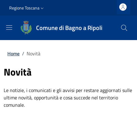
Salta al contenuto principale
Vai al contenuto del piè di pagina
Slim top
Regione Toscana
Comune di Bagno a Ripoli
Briciole di pane
Home
/
Novità
Novità
Le notizie, i comunicati e gli avvisi per restare aggiornati sulle
ultime novità, opportunità e cosa succede nel territorio
comunale.