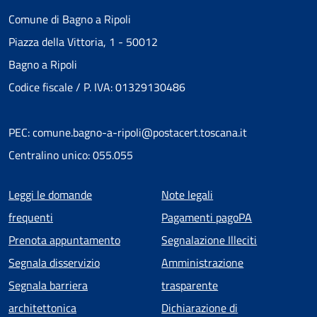
Comune di Bagno a Ripoli
Piazza della Vittoria, 1 - 50012
Bagno a Ripoli
Codice fiscale / P. IVA: 01329130486
PEC: comune.bagno-a-ripoli@postacert.toscana.it
Centralino unico: 055.055
Menu piè di pagina
Leggi le domande
Note legali
frequenti
Pagamenti pagoPA
Prenota appuntamento
Segnalazione Illeciti
Segnala disservizio
Amministrazione
Segnala barriera
trasparente
architettonica
Dichiarazione di