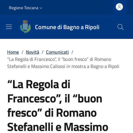
Salta al contenuto principale
Vai al contenuto del piè di pagina
Slim top
Regione Toscana
Comune di Bagno a Ripoli
Briciole di pane
Home
/
Novità
/
Comunicati
/
“La Regola di Francesco”, il “buon fresco” di Romano
Stefanelli e Massimo Callossi in mostra a Bagno a Ripoli
“La Regola di
Francesco”, il “buon
fresco” di Romano
Stefanelli e Massimo