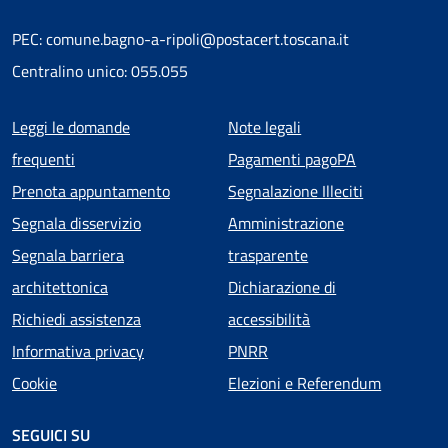
PEC: comune.bagno-a-ripoli@postacert.toscana.it
Centralino unico: 055.055
Menu piè di pagina
Leggi le domande
Note legali
frequenti
Pagamenti pagoPA
Prenota appuntamento
Segnalazione Illeciti
Segnala disservizio
Amministrazione
Segnala barriera
trasparente
architettonica
Dichiarazione di
Richiedi assistenza
accessibilità
Informativa privacy
PNRR
Cookie
Elezioni e Referendum
SEGUICI SU