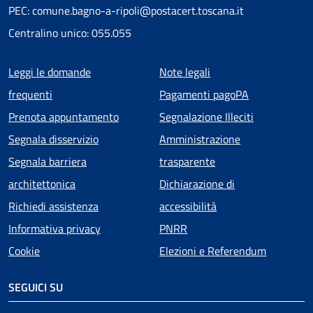
PEC: comune.bagno-a-ripoli@postacert.toscana.it
Centralino unico: 055.055
Menu piè di pagina
Leggi le domande
Note legali
frequenti
Pagamenti pagoPA
Prenota appuntamento
Segnalazione Illeciti
Segnala disservizio
Amministrazione
Segnala barriera
trasparente
architettonica
Dichiarazione di
Richiedi assistenza
accessibilità
Informativa privacy
PNRR
Cookie
Elezioni e Referendum
SEGUICI SU