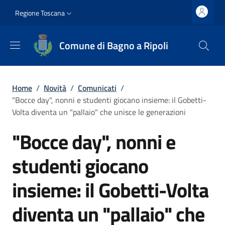
Salta al contenuto principale
Vai al contenuto del piè di pagina
Slim top
Regione Toscana
Comune di Bagno a Ripoli
Briciole di pane
Home
/
Novità
/
Comunicati
/
"Bocce day", nonni e studenti giocano insieme: il Gobetti-
Volta diventa un "pallaio" che unisce le generazioni
"Bocce day", nonni e
studenti giocano
insieme: il Gobetti-Volta
diventa un "pallaio" che