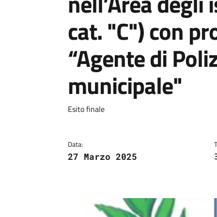
nell’Area degli i
cat. "C") con pro
“Agente di Poliz
municipale"
Dettagli
Descrizione breve
Esito finale
Data:
27 Marzo 2025
Image