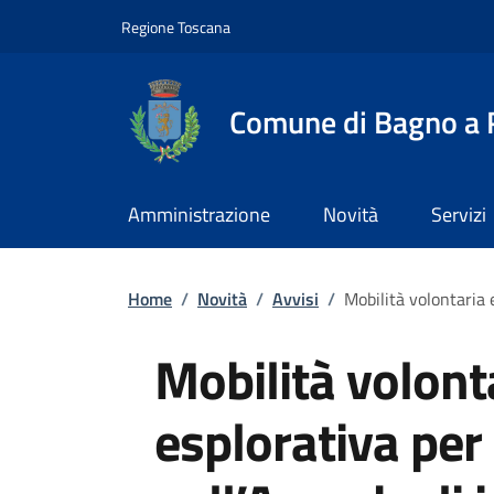
Slim top
Salta al contenuto principale
Vai al contenuto del piè di pagina
Regione Toscana
Comune di Bagno a R
Amministrazione
Novità
Servizi
Briciole di pane
Home
/
Novità
/
Avvisi
/
Mobilità volontaria e
Mobilità volont
esplorativa per