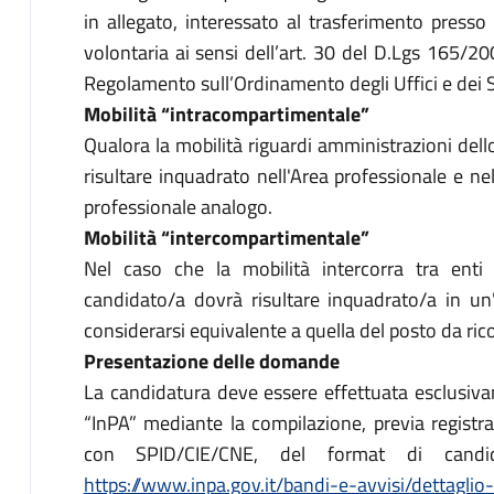
in allegato, interessato al trasferimento press
volontaria ai sensi dell’art. 30 del D.Lgs 165/2
Regolamento sull’Ordinamento degli Uffici e dei Se
Mobilità “intracompartimentale”
Qualora la mobilità riguardi amministrazioni del
risultare inquadrato nell'Area professionale e nel 
professionale analogo.
Mobilità “intercompartimentale”
Nel caso che la mobilità intercorra tra enti a
candidato/a dovrà risultare inquadrato/a in u
considerarsi equivalente a quella del posto da rico
Presentazione delle domande
La candidatura deve essere effettuata esclusiv
“InPA” mediante la compilazione, previa registr
con SPID/CIE/CNE, del format di candida
https://www.inpa.gov.it/bandi-e-avvisi/dettagli