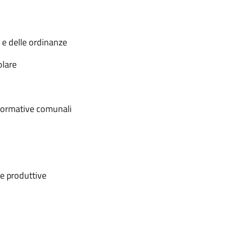
i e delle ordinanze
colare
nformative comunali
e e produttive