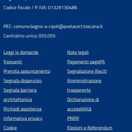
Codice fiscale / P. IVA: 01329130486
PEC: comune.bagno-a-ripoli@postacert.toscana.it
Centralino unico: 055.055
Menu piè di pagina
Leggi le domande
Note legali
frequenti
Pagamenti pagoPA
Prenota appuntamento
Segnalazione Illeciti
Segnala disservizio
Amministrazione
Segnala barriera
trasparente
architettonica
Dichiarazione di
Richiedi assistenza
accessibilità
Informativa privacy
PNRR
Cookie
Elezioni e Referendum