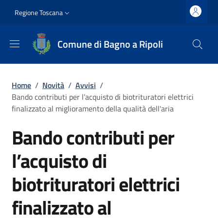
Salta al contenuto principale
Vai al contenuto del piè di pagina
Slim top
Regione Toscana
Comune di Bagno a Ripoli
Briciole di pane
Home
/
Novità
/
Avvisi
/
Bando contributi per l’acquisto di biotrituratori elettrici
finalizzato al miglioramento della qualità dell'aria
Bando contributi per
l’acquisto di
biotrituratori elettrici
finalizzato al