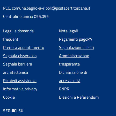
PEC: comune.bagno-a-ripoli@postacert.toscana.it
Centralino unico: 055.055
Menu piè di pagina
Leggi le domande
Note legali
frequenti
Pagamenti pagoPA
Prenota appuntamento
Segnalazione Illeciti
Segnala disservizio
Amministrazione
Segnala barriera
trasparente
architettonica
Dichiarazione di
Richiedi assistenza
accessibilità
Informativa privacy
PNRR
Cookie
Elezioni e Referendum
SEGUICI SU