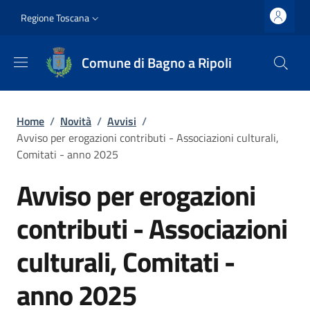
Salta al contenuto principale
Vai al contenuto del piè di pagina
Slim top
Regione Toscana
Comune di Bagno a Ripoli
Briciole di pane
Home
/
Novità
/
Avvisi
/
Avviso per erogazioni contributi - Associazioni culturali,
Comitati - anno 2025
Avviso per erogazioni
contributi - Associazioni
culturali, Comitati -
anno 2025