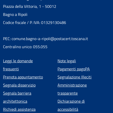
Piazza della Vittoria, 1 - 50012
Bagno a Ripoli
Codice fiscale / P. IVA: 01329130486
PEC: comune.bagno-a-ripoli@postacert.toscana.it
Centralino unico: 055.055
Menu piè di pagina
Leggi le domande
Note legali
frequenti
Pagamenti pagoPA
Prenota appuntamento
Segnalazione Illeciti
Segnala disservizio
Amministrazione
Segnala barriera
trasparente
architettonica
Dichiarazione di
Richiedi assistenza
accessibilità