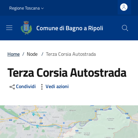
Salta al contenuto principale
Vai al contenuto del piè di pagina
Slim top
Regione Toscana
Comune di Bagno a Ripoli
Briciole di pane
Home
/
Node
/
Terza Corsia Autostrada
Terza Corsia Autostrada
Condividi
Vedi azioni
Image