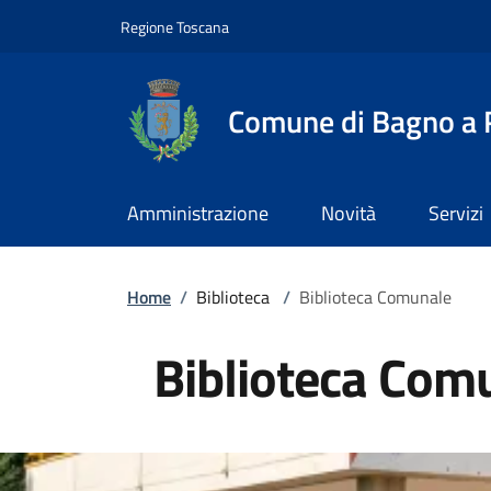
Slim top
Salta al contenuto principale
Vai al contenuto del piè di pagina
Regione Toscana
Comune di Bagno a R
Amministrazione
Novità
Servizi
Briciole di pane
Home
/
Biblioteca
/
Biblioteca Comunale
Biblioteca Com
Image