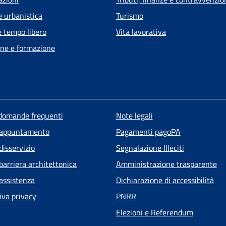
e urbanistica
Turismo
e tempo libero
Vita lavorativa
ne e formazione
u piè di pagina
 domande frequenti
Note legali
 appuntamento
Pagamenti pagoPA
disservizio
Segnalazione Illeciti
barriera architettonica
Amministrazione trasparente
 assistenza
Dichiarazione di accessibilità
iva privacy
PNRR
Elezioni e Referendum