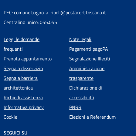
PEC: comune.bagno-a-ripoli@postacert.toscana.it
Centralino unico: 055.055
Menu piè di pagina
Leggi le domande
Note legali
frequenti
Pagamenti pagoPA
Prenota appuntamento
Segnalazione Illeciti
Segnala disservizio
Amministrazione
Segnala barriera
trasparente
architettonica
Dichiarazione di
Richiedi assistenza
accessibilità
Informativa privacy
PNRR
Cookie
Elezioni e Referendum
SEGUICI SU