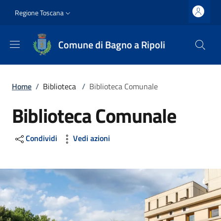
Salta al contenuto principale
Vai al contenuto del piè di pagina
Slim top
Regione Toscana
Comune di Bagno a Ripoli
Briciole di pane
Home
/
Biblioteca
/
Biblioteca Comunale
Biblioteca Comunale
Condividi
Vedi azioni
Image