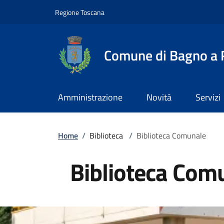
Slim top
Salta al contenuto principale
Vai al contenuto del piè di pagina
Regione Toscana
Comune di Bagno a R
Amministrazione
Novità
Servizi
Briciole di pane
Home
/
Biblioteca
/
Biblioteca Comunale
Biblioteca Com
Image