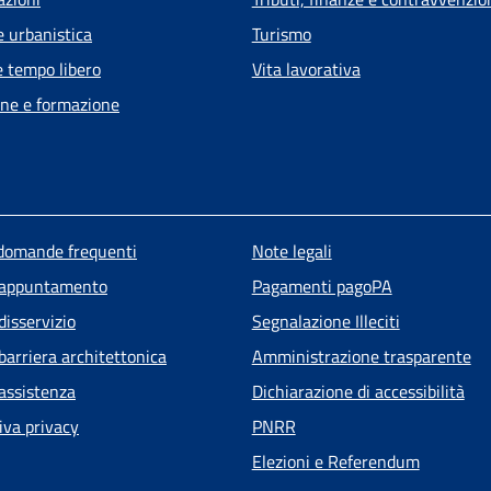
e urbanistica
Turismo
e tempo libero
Vita lavorativa
ne e formazione
u piè di pagina
 domande frequenti
Note legali
 appuntamento
Pagamenti pagoPA
disservizio
Segnalazione Illeciti
barriera architettonica
Amministrazione trasparente
 assistenza
Dichiarazione di accessibilità
iva privacy
PNRR
Elezioni e Referendum