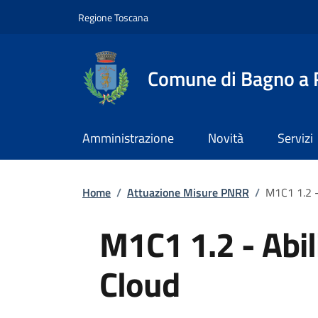
Slim top
Salta al contenuto principale
Vai al contenuto del piè di pagina
Regione Toscana
Comune di Bagno a R
Amministrazione
Novità
Servizi
Briciole di pane
Home
/
Attuazione Misure PNRR
/
M1C1 1.2 -
M1C1 1.2 - Abil
Cloud