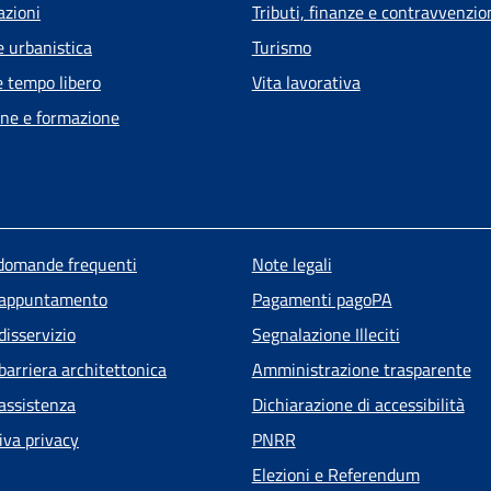
azioni
Tributi, finanze e contravvenzio
e urbanistica
Turismo
e tempo libero
Vita lavorativa
ne e formazione
u piè di pagina
 domande frequenti
Note legali
 appuntamento
Pagamenti pagoPA
disservizio
Segnalazione Illeciti
barriera architettonica
Amministrazione trasparente
 assistenza
Dichiarazione di accessibilità
iva privacy
PNRR
Elezioni e Referendum