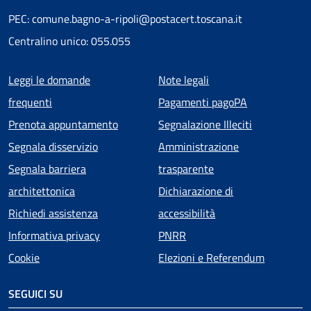
PEC: comune.bagno-a-ripoli@postacert.toscana.it
Centralino unico: 055.055
Menu piè di pagina
Leggi le domande
Note legali
frequenti
Pagamenti pagoPA
Prenota appuntamento
Segnalazione Illeciti
Segnala disservizio
Amministrazione
Segnala barriera
trasparente
architettonica
Dichiarazione di
Richiedi assistenza
accessibilità
Informativa privacy
PNRR
Cookie
Elezioni e Referendum
SEGUICI SU