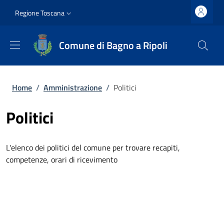
Salta al contenuto principale
Vai al contenuto del piè di pagina
Slim top
Regione Toscana
Comune di Bagno a Ripoli
Briciole di pane
Home
/
Amministrazione
/
Politici
Politici
L'elenco dei politici del comune per trovare recapiti,
competenze, orari di ricevimento