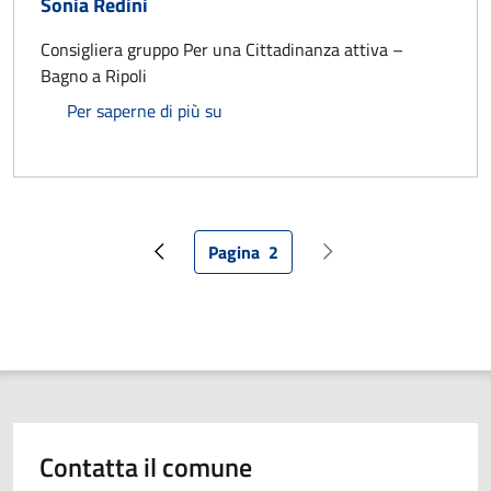
Sonia Redini
Consigliera gruppo Per una Cittadinanza attiva –
Bagno a Ripoli
Sonia Redini
Per saperne di più su
Pagina
2
Pagina precedente
Pagina attuale
Pagina successiva
Contatta il comune