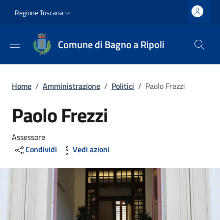
Salta al contenuto principale
Vai al contenuto del piè di pagina
Slim top
Regione Toscana
Comune di Bagno a Ripoli
Briciole di pane
Home
/
Amministrazione
/
Politici
/
Paolo Frezzi
Paolo Frezzi
Assessore
Condividi
Vedi azioni
Image