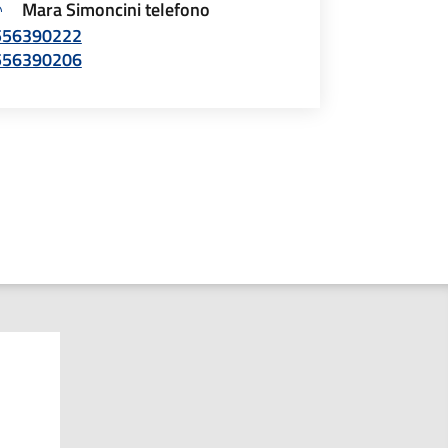
Mara Simoncini telefono
556390222
556390206