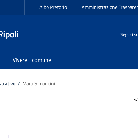
Albo Pretorio
Amministrazione Traspare
ipoli
Seguici s
Vivere il comune
trativo
/
Mara Simoncini
i