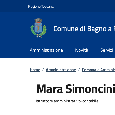
Slim top
Salta al contenuto principale
Vai al contenuto del piè di pagina
Regione Toscana
Comune di Bagno a R
Amministrazione
Novità
Servizi
Briciole di pane
Home
/
Amministrazione
/
Personale Amminis
Mara Simoncin
Istruttore amministrativo-contabile