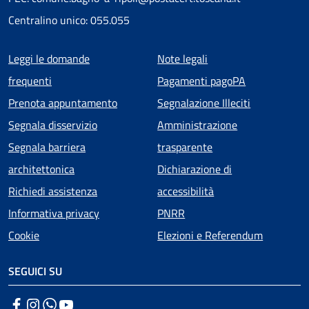
Centralino unico: 055.055
Menu piè di pagina
Leggi le domande
Note legali
frequenti
Pagamenti pagoPA
Prenota appuntamento
Segnalazione Illeciti
Segnala disservizio
Amministrazione
Segnala barriera
trasparente
architettonica
Dichiarazione di
Richiedi assistenza
accessibilità
Informativa privacy
PNRR
Cookie
Elezioni e Referendum
SEGUICI SU
Facebook
Instagram
WhatsApp
YouTube