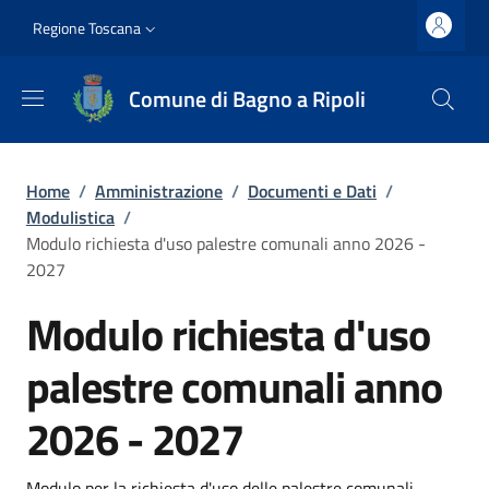
Salta al contenuto principale
Vai al contenuto del piè di pagina
Slim top
Regione Toscana
Comune di Bagno a Ripoli
Briciole di pane
Home
/
Amministrazione
/
Documenti e Dati
/
Modulistica
/
Modulo richiesta d'uso palestre comunali anno 2026 -
2027
Modulo richiesta d'uso
palestre comunali anno
2026 - 2027
Modulo per la richiesta d'uso delle palestre comunali