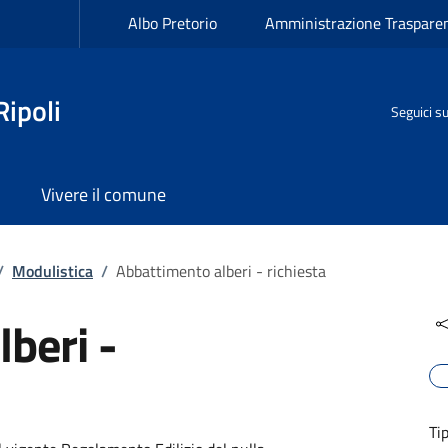
Albo Pretorio
Amministrazione Traspare
ipoli
Seguici s
Vivere il comune
/
Modulistica
/
Abbattimento alberi - richiesta
beri -
Ti