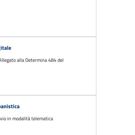
itale
- Allegato alla Determina 484 del
che in formato digitale
banistica
nvio in modalità telematica
o - edilizia ed urbanistica