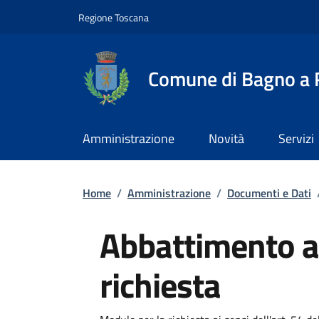
Slim top
Salta al contenuto principale
Vai al contenuto del piè di pagina
Regione Toscana
Comune di Bagno a R
Amministrazione
Novità
Servizi
Briciole di pane
Home
/
Amministrazione
/
Documenti e Dati
Abbattimento al
richiesta