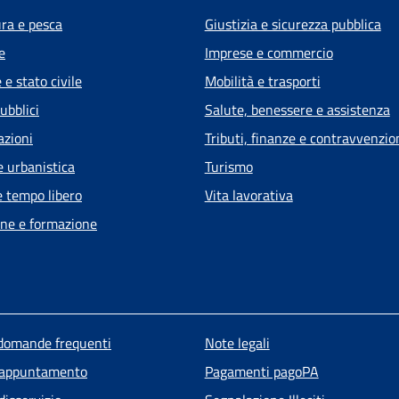
ura e pesca
Giustizia e sicurezza pubblica
e
Imprese e commercio
e stato civile
Mobilità e trasporti
ubblici
Salute, benessere e assistenza
azioni
Tributi, finanze e contravvenzio
e urbanistica
Turismo
e tempo libero
Vita lavorativa
ne e formazione
u piè di pagina
 domande frequenti
Note legali
 appuntamento
Pagamenti pagoPA