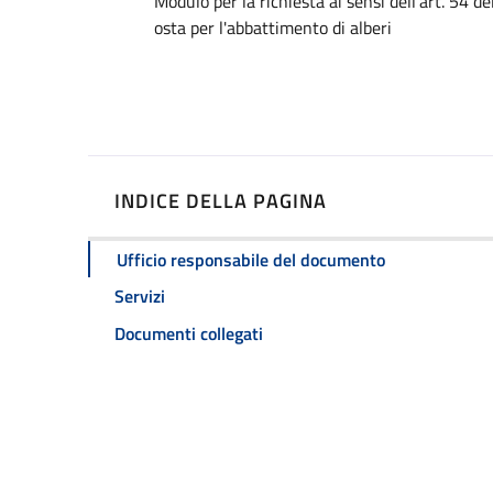
Dettagli
Modulo per la richiesta ai sensi dell'art. 54 d
osta per l'abbattimento di alberi
INDICE DELLA PAGINA
Ufficio responsabile del documento
Servizi
Documenti collegati