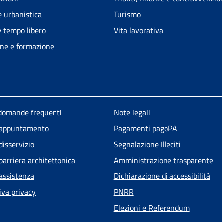
e urbanistica
Turismo
e tempo libero
Vita lavorativa
ne e formazione
u piè di pagina
 domande frequenti
Note legali
 appuntamento
Pagamenti pagoPA
disservizio
Segnalazione Illeciti
barriera architettonica
Amministrazione trasparente
 assistenza
Dichiarazione di accessibilità
iva privacy
PNRR
Elezioni e Referendum