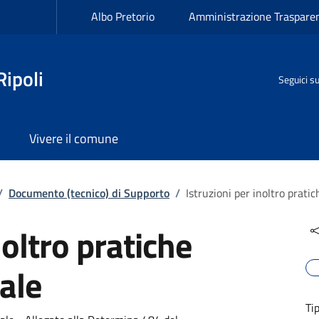
Albo Pretorio
Amministrazione Traspare
ipoli
Seguici s
Vivere il comune
/
Documento (tecnico) di Supporto
/
Istruzioni per inoltro pratic
noltro pratiche
tale
Ti