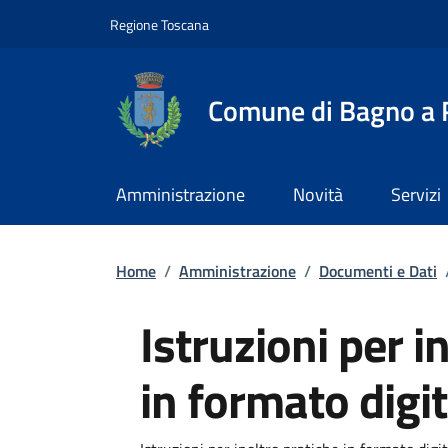
Slim top
Salta al contenuto principale
Vai al contenuto del piè di pagina
Regione Toscana
Comune di Bagno a R
Amministrazione
Novità
Servizi
Briciole di pane
Home
/
Amministrazione
/
Documenti e Dati
Istruzioni per i
in formato digi