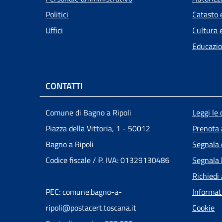
Politici
Catasto 
Uffici
Cultura 
Educazio
CONTATTI
Men
Comune di Bagno a Ripoli
Leggi le
Piazza della Vittoria, 1 - 50012
Prenota
Bagno a Ripoli
Segnala 
Codice fiscale / P. IVA: 01329130486
Segnala 
Richiedi
PEC: comune.bagno-a-
Informat
ripoli@postacert.toscana.it
Cookie