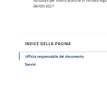
Dettagli
Istruzioni per inoltro pratiche in formato dig
06/05/2021
INDICE DELLA PAGINA
Ufficio responsabile del documento
Servizi