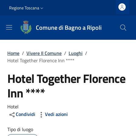
Salta al contenuto principale
Vai al contenuto del piè di pagina
Slim top
Regione Toscana
Comune di Bagno a Ripoli
Briciole di pane
Home
/
Vivere Il Comune
/
Luoghi
/
Hotel Together Florence Inn ****
Hotel Together Florence
Inn ****
Dettagli
Hotel
Condividi
Vedi azioni
Tipo di luogo