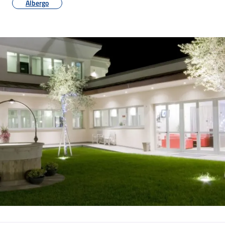
Albergo
Image