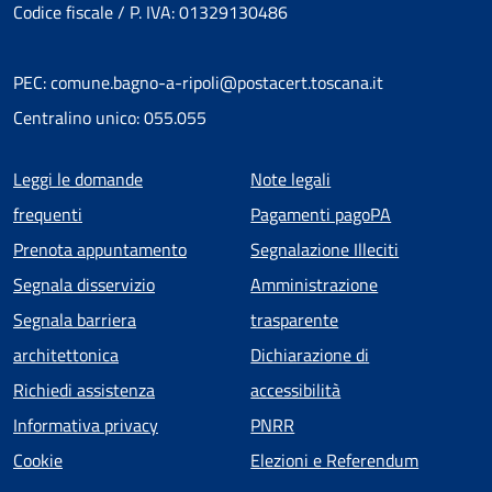
Codice fiscale / P. IVA: 01329130486
PEC: comune.bagno-a-ripoli@postacert.toscana.it
Centralino unico: 055.055
Menu piè di pagina
Leggi le domande
Note legali
frequenti
Pagamenti pagoPA
Prenota appuntamento
Segnalazione Illeciti
Segnala disservizio
Amministrazione
Segnala barriera
trasparente
architettonica
Dichiarazione di
Richiedi assistenza
accessibilità
Informativa privacy
PNRR
Cookie
Elezioni e Referendum