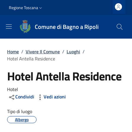
Salta al contenuto principale
Vai al contenuto del piè di pagina
Slim top
Regione Toscana
Comune di Bagno a Ripoli
Briciole di pane
Home
/
Vivere Il Comune
/
Luoghi
/
Hotel Antella Residence
Hotel Antella Residence
Dettagli
Hotel
Condividi
Vedi azioni
Tipo di luogo
Albergo