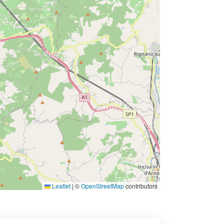
Leaflet
|
©
OpenStreetMap
contributors