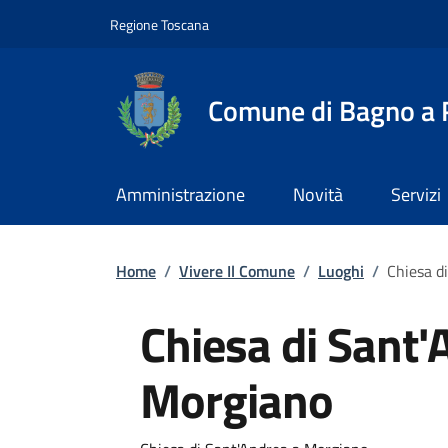
Slim top
Salta al contenuto principale
Vai al contenuto del piè di pagina
Regione Toscana
Comune di Bagno a R
Amministrazione
Novità
Servizi
Briciole di pane
Home
/
Vivere Il Comune
/
Luoghi
/
Chiesa d
Chiesa di Sant'
Morgiano