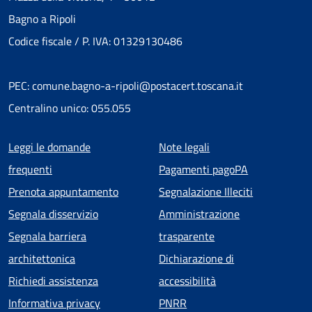
Bagno a Ripoli
Codice fiscale / P. IVA: 01329130486
PEC: comune.bagno-a-ripoli@postacert.toscana.it
Centralino unico: 055.055
Menu piè di pagina
Leggi le domande
Note legali
frequenti
Pagamenti pagoPA
Prenota appuntamento
Segnalazione Illeciti
Segnala disservizio
Amministrazione
Segnala barriera
trasparente
architettonica
Dichiarazione di
Richiedi assistenza
accessibilità
Informativa privacy
PNRR