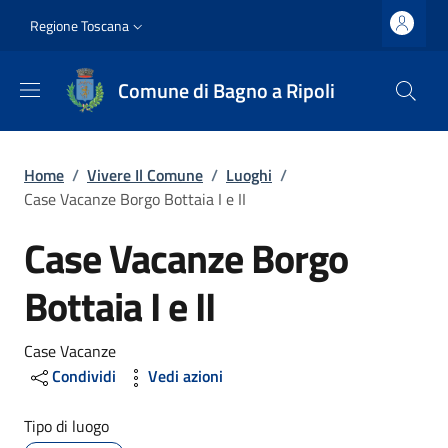
Salta al contenuto principale
Vai al contenuto del piè di pagina
Slim top
Regione Toscana
Comune di Bagno a Ripoli
Briciole di pane
Home
/
Vivere Il Comune
/
Luoghi
/
Case Vacanze Borgo Bottaia I e II
Case Vacanze Borgo
Bottaia I e II
Dettagli
Case Vacanze
Condividi
Vedi azioni
Tipo di luogo