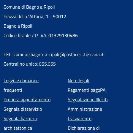
Comune di Bagno a Ripoli
Piazza della Vittoria, 1 - 50012
Bagno a Ripoli
Codice fiscale / P. IVA: 01329130486
PEC: comune.bagno-a-ripoli@postacert.toscana.it
Centralino unico: 055.055
Menu piè di pagina
Leggi le domande
Note legali
frequenti
Pagamenti pagoPA
Prenota appuntamento
Segnalazione Illeciti
Segnala disservizio
Amministrazione
Segnala barriera
trasparente
architettonica
Dichiarazione di