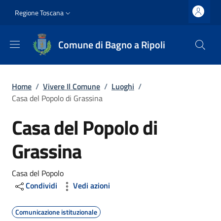
Salta al contenuto principale
Vai al contenuto del piè di pagina
Slim top
Regione Toscana
Comune di Bagno a Ripoli
Briciole di pane
Home
/
Vivere Il Comune
/
Luoghi
/
Casa del Popolo di Grassina
Casa del Popolo di
Grassina
Dettagli
Casa del Popolo
Condividi
Vedi azioni
Comunicazione istituzionale