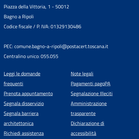
Piazza della Vittoria, 1 - 50012
Bagno a Ripoli
Codice fiscale / P. IVA: 01329130486
PEC: comune.bagno-a-ripoli@postacert.toscana.it
Centralino unico: 055.055
Menu piè di pagina
Leggi le domande
Note legali
frequenti
Pagamenti pagoPA
Prenota appuntamento
Segnalazione Illeciti
Segnala disservizio
Amministrazione
Segnala barriera
trasparente
architettonica
Dichiarazione di
Richiedi assistenza
accessibilità