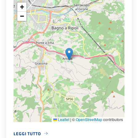
+
−
Leaflet
|
©
OpenStreetMap
contributors
LEGGI TUTTO
A PROPOSITO DI TEATRO COMUNALE DI ANTELLA