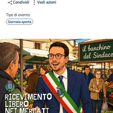
Condividi
Vedi azioni
Tipo di evento
Giornata aperta
Image