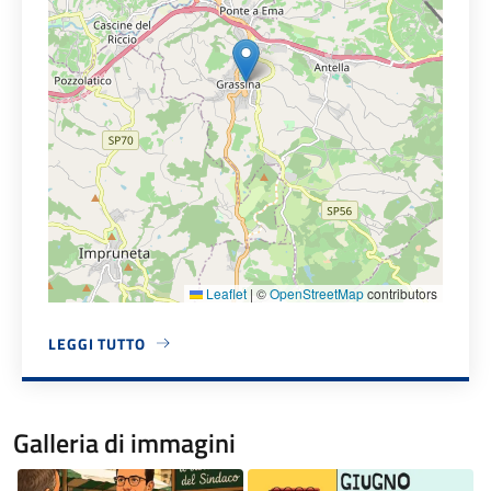
Leaflet
|
©
OpenStreetMap
contributors
LEGGI TUTTO
A PROPOSITO DI GRASSINA - MERCATO SETTIMANALE
Galleria di immagini
Image
Image