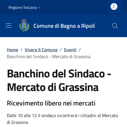
Salta al contenuto principale
Vai al contenuto del piè di pagina
Slim top
Regione Toscana
Comune di Bagno a Ripoli
Briciole di pane
Home
/
Vivere Il Comune
/
Eventi
/
Banchino del Sindaco - Mercato di Grassina
Banchino del Sindaco -
Mercato di Grassina
Ricevimento libero nei mercati
Dalle 10 alle 12 il sindaco incontrerà i cittadini al Mercato
di Grassina