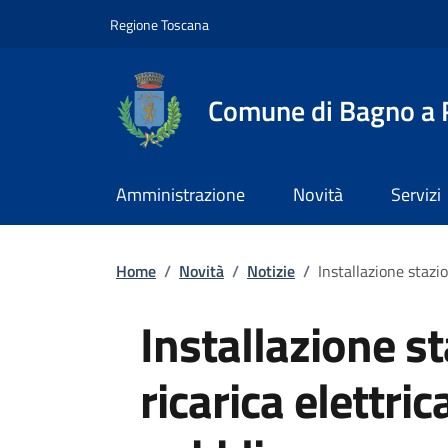
Slim top
Salta al contenuto principale
Vai al contenuto del piè di pagina
Regione Toscana
Comune di Bagno a R
Amministrazione
Novità
Servizi
Briciole di pane
Home
/
Novità
/
Notizie
/
Installazione stazi
Installazione st
ricarica elettri