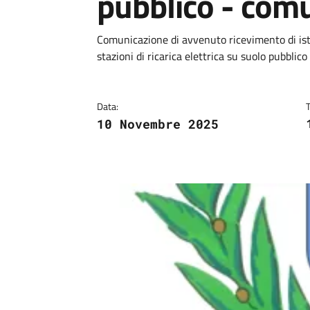
pubblico - com
Dettagli
Descrizione breve
Comunicazione di avvenuto ricevimento di ist
stazioni di ricarica elettrica su suolo pubblico
Data:
10 Novembre 2025
Image