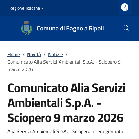
Salta al contenuto principale
Vai al contenuto del piè di pagina
Slim top
Regione Toscana
Comune di Bagno a Ripoli
Briciole di pane
Home
/
Novità
/
Notizie
/
Comunicato Alia Servizi Ambientali S.p.A. - Sciopero 9
marzo 2026
Comunicato Alia Servizi
Ambientali S.p.A. -
Sciopero 9 marzo 2026
Dettagli
Descrizione breve
Alia Servizi Ambientali S.p.A. - Sciopero intera giornata